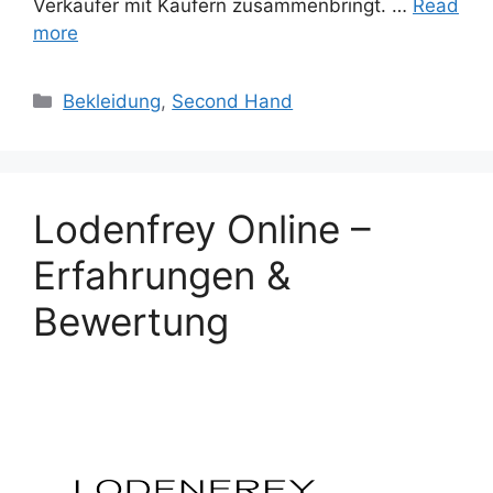
Verkäufer mit Käufern zusammenbringt. …
Read
more
Categories
Bekleidung
,
Second Hand
Lodenfrey Online –
Erfahrungen &
Bewertung