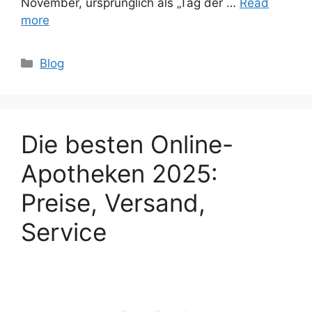
November, ursprünglich als „Tag der …
Read
more
Categories
Blog
Die besten Online-
Apotheken 2025:
Preise, Versand,
Service