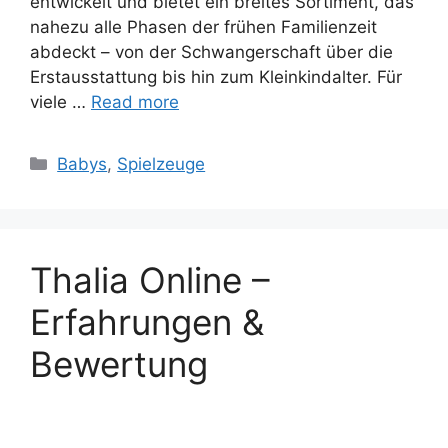
entwickelt und bietet ein breites Sortiment, das
nahezu alle Phasen der frühen Familienzeit
abdeckt – von der Schwangerschaft über die
Erstausstattung bis hin zum Kleinkindalter. Für
viele …
Read more
Categories
Babys
,
Spielzeuge
Thalia Online –
Erfahrungen &
Bewertung