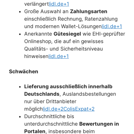
verlängert
lidl.de+1
Große Auswahl an
Zahlungsarten
einschließlich Rechnung, Ratenzahlung
und modernen Wallet-Lösungen
lidl.de+1
Anerkannte
Gütesiegel
wie EHI-geprüfter
Onlineshop, die auf ein gewisses
Qualitäts- und Sicherheitsniveau
hinweisen
lidl.de+1
Schwächen
Lieferung ausschließlich innerhalb
Deutschlands
, Auslandsbestellungen
nur über Drittanbieter
möglich
lidl.de+2ColisExpat+2
Durchschnittliche bis
unterdurchschnittliche
Bewertungen in
Portalen
, insbesondere beim