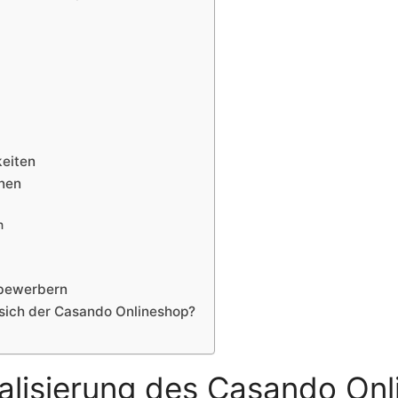
keiten
nen
n
tbewerbern
sich der Casando Onlineshop?
alisierung des Casando On