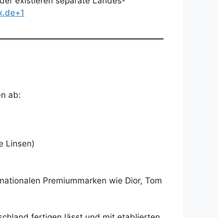
nder existieren separate Landes-
x.de+1
en ab:
e Linsen)
ernationalen Premiummarken wie Dior, Tom
tschland fertigen lässt und mit etablierten