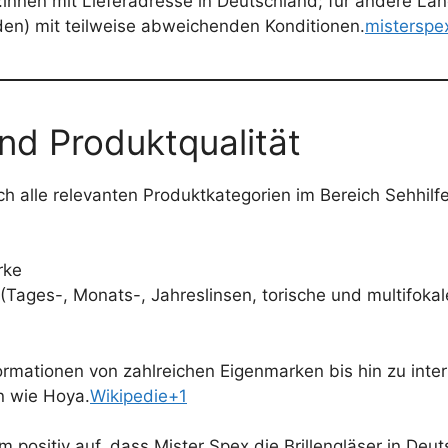
d:innen mit Lieferadresse in Deutschland; für andere Lä
den) mit teilweise abweichenden Konditionen.
misterspe
nd Produktqualität
h alle relevanten Produktkategorien im Bereich Sehhilf
rke
(Tages-, Monats-, Jahreslinsen, torische und multifokal
ormationen von zahlreichen Eigenmarken bis hin zu int
n wie Hoya.
Wikipedie+1
em positiv auf, dass Mister Spex die Brillengläser in Deu