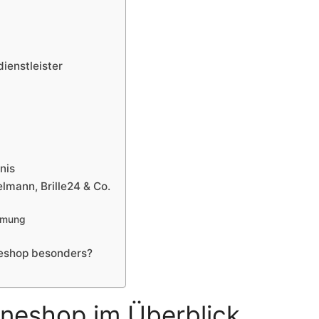
ienstleister
nis
lmann, Brille24 & Co.
hmung
neshop besonders?
ineshop im Überblick