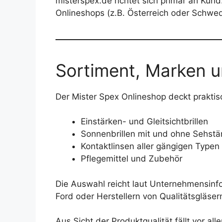
misterspex.de richtet sich primär an Kun
Onlineshops (z.B. Österreich oder Schwe
Sortiment, Marken u
Der Mister Spex Onlineshop deckt praktisc
Einstärken- und Gleitsichtbrillen
Sonnenbrillen mit und ohne Sehstä
Kontaktlinsen aller gängigen Typen 
Pflegemittel und Zubehör
Die Auswahl reicht laut Unternehmensinf
Ford oder Herstellern von Qualitätsgläser
Aus Sicht der Produktqualität fällt vor all