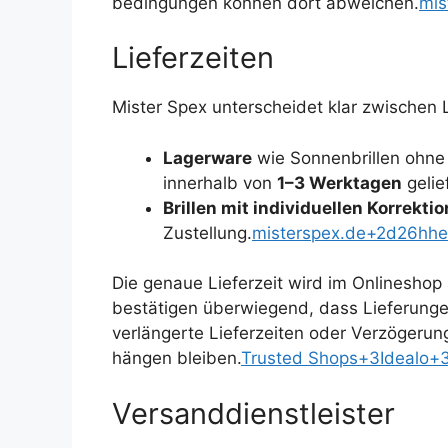
bedingungen können dort abweichen.
mis
Lieferzeiten
Mister Spex unterscheidet klar zwischen 
Lagerware
wie Sonnenbrillen ohne 
innerhalb von
1–3 Werktagen
gelie
Brillen mit individuellen Korrekti
Zustellung.
misterspex.de+2d26hhea
Die genaue Lieferzeit wird im Onlineshop
bestätigen überwiegend, dass Lieferunge
verlängerte Lieferzeiten oder Verzögeru
hängen bleiben.
Trusted Shops+3Idealo+3
Versanddienstleister