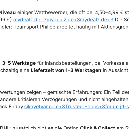
 Niveau
einiger Wettbewerber, die oft bei 4,50–4,99 € st
99 €).
mydealz.de+3mydealz.de+3mydealz.de+3
Die Sc
ndler: Teamsport Philipp arbeitet häufig mit Aktionsgre
n
3–5 Werktage
für Inlandsbestellungen, bei Vorkasse 
ichzeitig eine
Lieferzeit von 1–3 Werktagen
in Aussicht 
wertungen zeigen – gemischte Erfahrungen: Ein Teil der 
andere kritisieren Verzögerungen und nicht eingehalten
ack Friday.
sikayetvar.com+3Trusted Shops+3forum.jtl-
DHL
; zusätzlich gibt es die Option
Click & Collect
am St