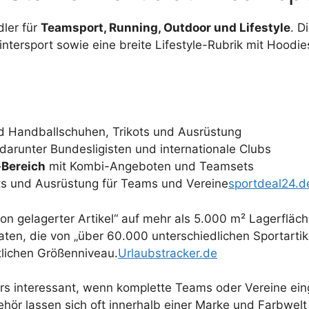
dler für
Teamsport, Running, Outdoor und Lifestyle
. D
Wintersport sowie eine breite Lifestyle-Rubrik mit Hoodi
d Handballschuhen, Trikots und Ausrüstung
darunter Bundesligisten und internationale Clubs
-Bereich
mit Kombi-Angeboten und Teamsets
ts und Ausrüstung für Teams und Vereine
sportdeal24.d
on gelagerter Artikel“ auf mehr als 5.000 m² Lagerfläch
en, die von „über 60.000 unterschiedlichen Sportartike
tlichen Größenniveau.
Urlaubstracker.de
s interessant, wenn komplette Teams oder Vereine eing
ör lassen sich oft innerhalb einer Marke und Farbwelt 