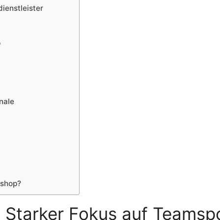
ienstleister
p
nale
eshop?
t: Starker Fokus auf Teams