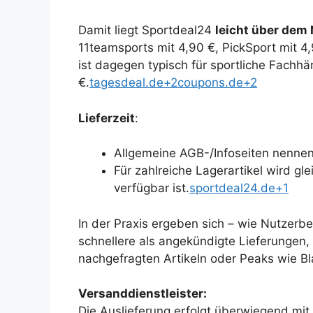
Damit liegt Sportdeal24
leicht über dem
11teamsports mit 4,90 €, PickSport mit 4,
ist dagegen typisch für sportliche Fachhä
€.
tagesdeal.de+2coupons.de+2
Lieferzeit
:
Allgemeine AGB-/Infoseiten nenne
Für zahlreiche Lagerartikel wird gle
verfügbar ist.
sportdeal24.de+1
In der Praxis ergeben sich – wie Nutzerbe
schnellere als angekündigte Lieferungen, 
nachgefragten Artikeln oder Peaks wie Bl
Versanddienstleister:
Die Auslieferung erfolgt überwiegend mit