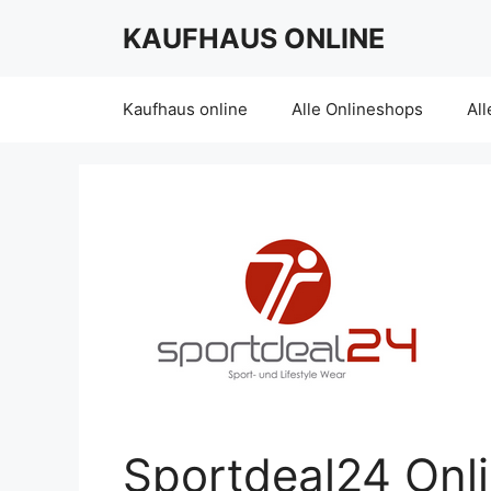
Skip
KAUFHAUS ONLINE
to
content
Kaufhaus online
Alle Onlineshops
All
Sportdeal24 Onl