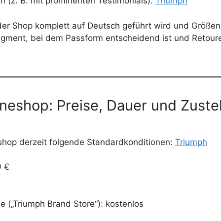
 (z. B. mit prominenten Testimonials).
Triumph
s der Shop komplett auf Deutsch geführt wird und Größe
segment, bei dem Passform entscheidend ist und Retouren
neshop: Preise, Dauer und Zustel
shop derzeit folgende Standardkonditionen:
Triumph
9 €
ale („Triumph Brand Store“): kostenlos